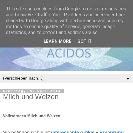
This site uses cookies from Google to deliver its services
and to analyze traffic. Your IP address and user-agent are
shared with Google along with performance and security
metrics to ensure quality of service, generate usage
statistics, and to detect and address abuse.
LEARN MORE
GOT IT
▼
Dienstag, 29. April 2014
Milch und Weizen
Volksdrogen Milch und Weizen
Sie befinden sich hier:
interessante Artikel
»
Ernährung