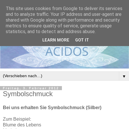
This site uses cookies from Google to deliver its services
and to analyze traffic. Your IP address and user-agent are
shared with Google along with performance and security
metrics to ensure quality of service, generate usage
statistics, and to detect and address abuse.
LEARN MORE
GOT IT
▼
Freitag, 3. Februar 2012
Symbolschmuck
Bei uns erhalten Sie Symbolschmuck (Silber)
Zum Beispiel:
Blume des Lebens